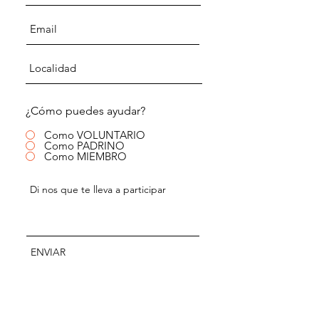
¿Cómo puedes ayudar?
Como VOLUNTARIO
Como PADRINO
Como MIEMBRO
ENVIAR