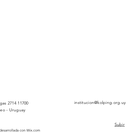
institucion@kolping.org.uy
igas 2714 11700
eo - Uruguay
Subir
desarrollada con
Wix.com