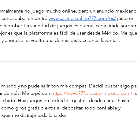
capacitaciones
de S
ormalmente no juego mucho online, pero un anuncio mexicano
 curioseaba, encontré 
www.casino-online777.com/es/
 justo en 
 a probar. La variedad de juegos es buena, cada tirada sorpre
ejor es que la plataforma es fácil de usar desde México. Me qu
 ahora se ha vuelto una de mis distracciones favoritas.
ó mucho y no pude salir con mis compas. Decidí buscar algo pa
ar de más. Me topé con 
https://www.777brazino-mexico.com/
, 
 chido. Hay juegos pa todos los gustos, desde cartas hasta 
omo giros gratis o extra al depositar, todo confiable y 
que me distraje toda la tarde.