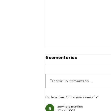
6 comentarios
Escribir un comentario...
Familia Kolping de
Ordenar según:
Lo más nuevo
Carlos Reyles en
anryha elmartino
movimiento
17 nov 2025