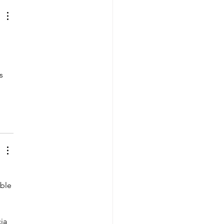
s 
ble 
ia 