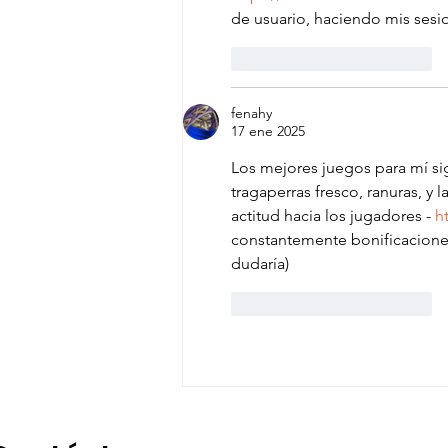
de usuario, haciendo mis ses
Me gusta
Reaccionar
fenahy
17 ene 2025
Los mejores juegos para mí s
tragaperras fresco, ranuras, y
actitud hacia los jugadores - 
h
constantemente bonificaciones
dudaría)
Me gusta
Reaccionar